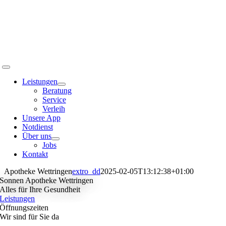
Zum
Inhalt
springen
Toggle
Navigation
Leistungen
Beratung
Service
Verleih
Unsere App
Notdienst
Über uns
Jobs
Kontakt
Apotheke Wettringen
extro_dd
2025-02-05T13:12:38+01:00
Sonnen Apotheke Wettringen
Alles für Ihre Gesundheit
Leistungen
Öffnungszeiten
Wir sind für Sie da